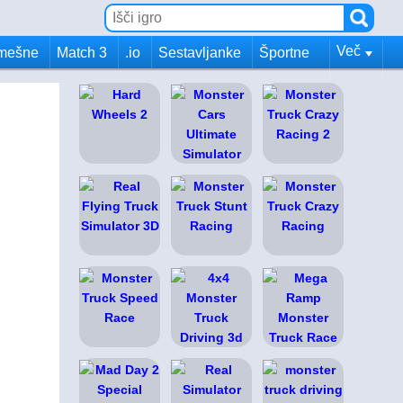
Več
mešne
Match 3
.io
Sestavljanke
Športne