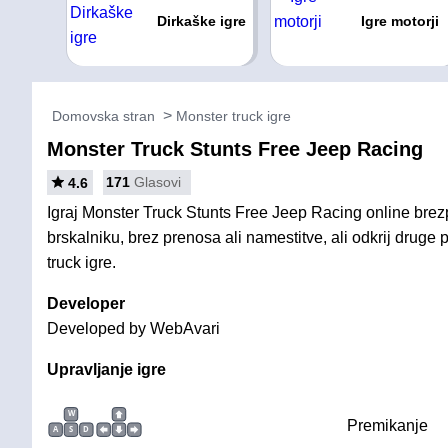
Dirkaške igre
Igre motorji
Domovska stran
Monster truck igre
Monster Truck Stunts Free Jeep Racing
171
Glasovi
4.6
Igraj Monster Truck Stunts Free Jeep Racing online bre
brskalniku, brez prenosa ali namestitve, ali odkrij drug
truck igre.
Developer
Developed by WebAvari
Upravljanje igre
W
Premikanje
A
S
D