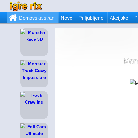
Domovska stran
Nove
Priljubljene
Akcijske
P
Mons