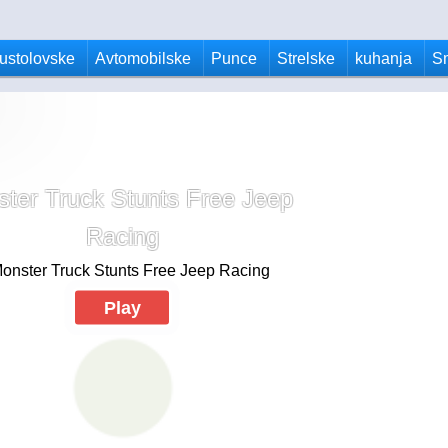
ustolovske
Avtomobilske
Punce
Strelske
kuhanja
S
ter Truck Stunts Free Jeep
Racing
Play