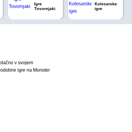
Igre
Kolesarske
Tovornjaki
igre
zplačno v svojem
e podobne igre na Monster