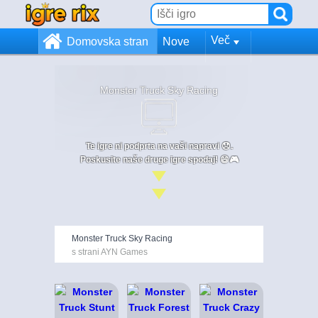
Več
Domovska stran
Nove
Monster Truck Sky Racing
Te igre ni podprta na vaši napravi 😞.
Poskusite naše druge igre spodaj! 😄🎮
Monster Truck Sky Racing
s strani AYN Games