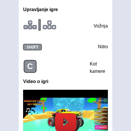
Upravljanje igre
|
W
Vožnja
A
S
D
SHIFT
Nitro
Kot
C
kamere
Video o igri