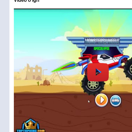
Video o igri