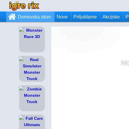
Domovska stran
Nove
Priljubljene
Akcijske
P
Mo