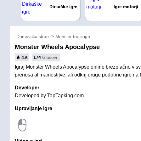
Dirkaške igre
Igre motorji
Domovska stran
Monster truck igre
Monster Wheels Apocalypse
174
Glasovi
4.6
Igraj Monster Wheels Apocalypse online brezplačno v sv
prenosa ali namestitve, ali odkrij druge podobne igre na 
Developer
Developed by TapTapking.com
Upravljanje igre