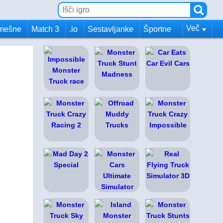
Več
mešne
Match 3
.io
Sestavljanke
Športne