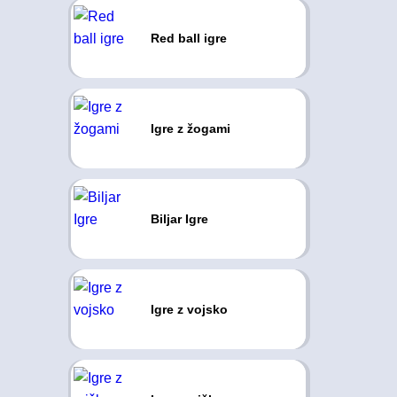
Red ball igre
Igre z žogami
Biljar Igre
Igre z vojsko