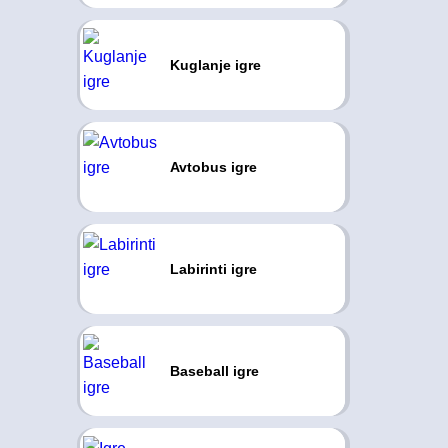
Kuglanje igre
Avtobus igre
Labirinti igre
Baseball igre