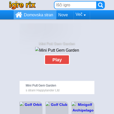
Več
Domovska stran
Nove
Mini Putt Gem Garden
Play
Mini Putt Gem Garden
s strani Happylander Ltd