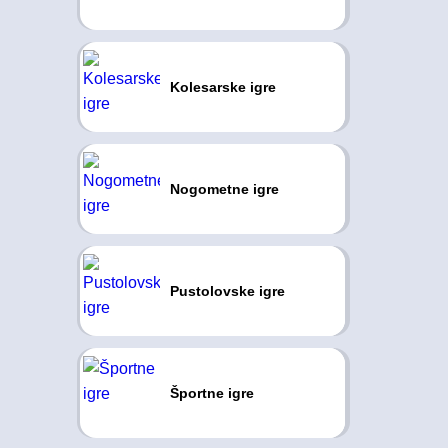
Kolesarske igre
Nogometne igre
Pustolovske igre
Športne igre