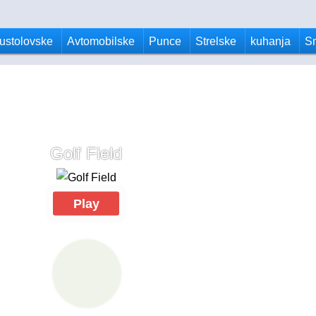
ustolovske
Avtomobilske
Punce
Strelske
kuhanja
S
Golf Field
Play