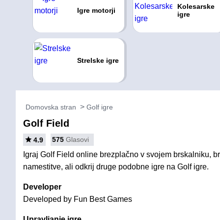
Kolesarske
Igre motorji
igre
Strelske igre
Domovska stran
Golf igre
Golf Field
575
Glasovi
4.9
Igraj Golf Field online brezplačno v svojem brskalniku, b
namestitve, ali odkrij druge podobne igre na Golf igre.
Developer
Developed by Fun Best Games
Upravljanje igre