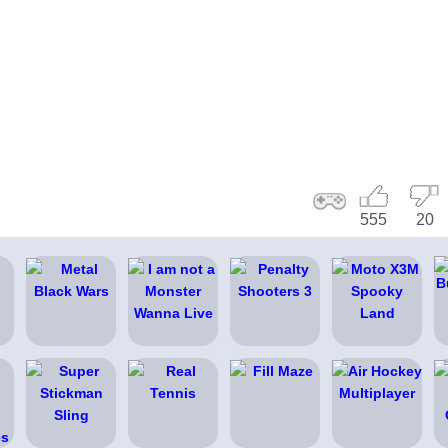
555
20