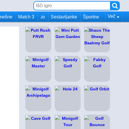
Več
mešne
Match 3
.io
Sestavljanke
Športne