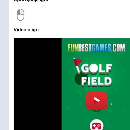
Video o igri