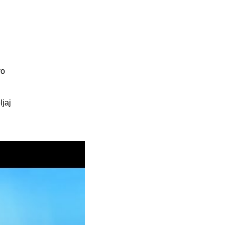
vo
ljaj