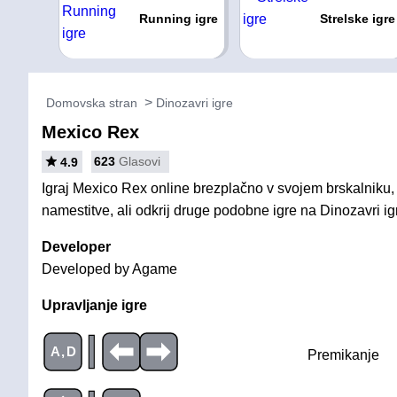
Running igre
Strelske igre
Domovska stran
Dinozavri igre
Mexico Rex
623
Glasovi
4.9
Igraj Mexico Rex online brezplačno v svojem brskalniku,
namestitve, ali odkrij druge podobne igre na Dinozavri ig
Developer
Developed by Agame
Upravljanje igre
|
A,D
Premikanje