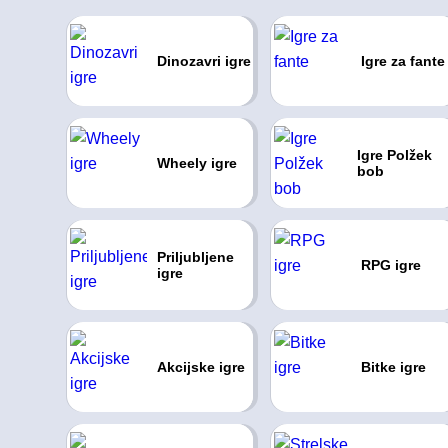
Dinozavri igre
Igre za fante
Igre Polžek
Wheely igre
bob
Priljubljene
RPG igre
igre
Akcijske igre
Bitke igre