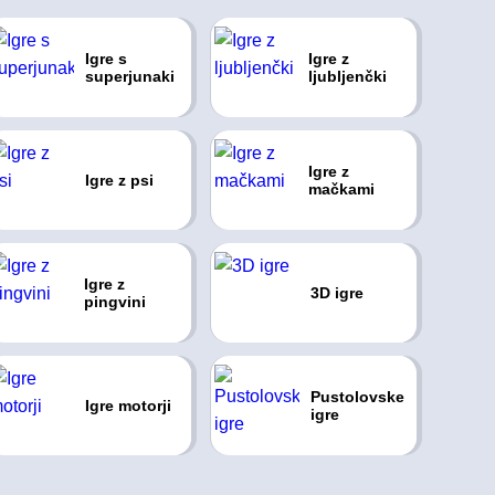
Igre s
Igre z
superjunaki
ljubljenčki
Igre z
Igre z psi
mačkami
Igre z
3D igre
pingvini
Pustolovske
Igre motorji
igre