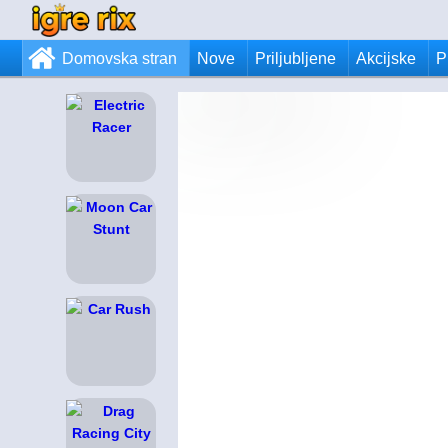
Domovska stran
Nove
Priljubljene
Akcijske
P