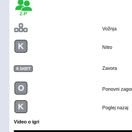
2-P
Vožnja
K
Nitro
Zavora
R SHIFT
O
Ponovni zago
K
Poglej nazaj
Video o igri