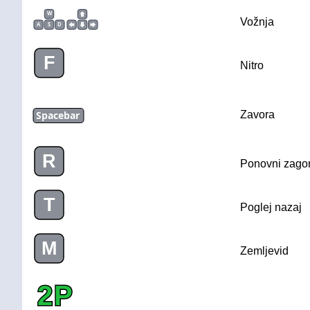
W
Vožnja
A
S
D
F
Nitro
Spacebar
Zavora
R
Ponovni zago
T
Poglej nazaj
M
Zemljevid
2P