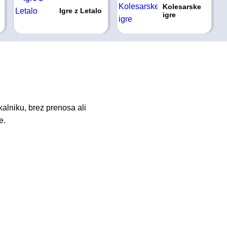
Kolesarske
Igre z Letalo
igre
alniku, brez prenosa ali
e.