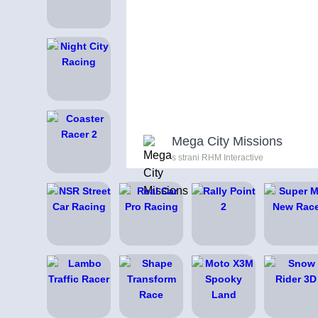
Mega City Missions
s strani RHM Interactive