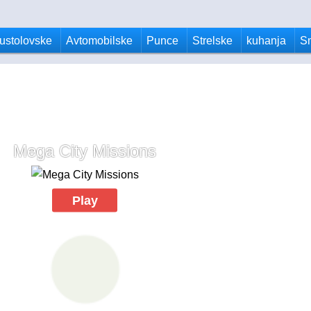
ustolovske
Avtomobilske
Punce
Strelske
kuhanja
S
Mega City Missions
Play