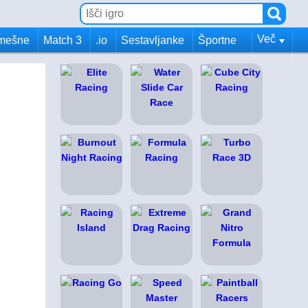
Več
mešne
Match 3
.io
Sestavljanke
Športne