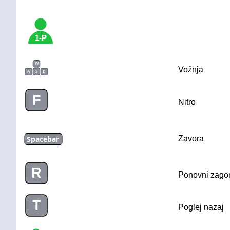
1-P
W
Vožnja
A
S
D
F
Nitro
Spacebar
Zavora
R
Ponovni zago
T
Poglej nazaj