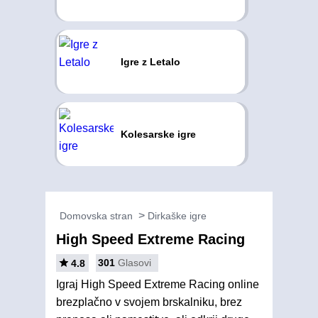
Igre z Letalo
Kolesarske igre
Domovska stran
Dirkaške igre
High Speed Extreme Racing
301
Glasovi
4.8
Igraj High Speed Extreme Racing online
brezplačno v svojem brskalniku, brez