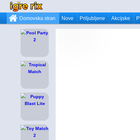
Domovska stran
Nove
Priljubljene
Akcijske
P