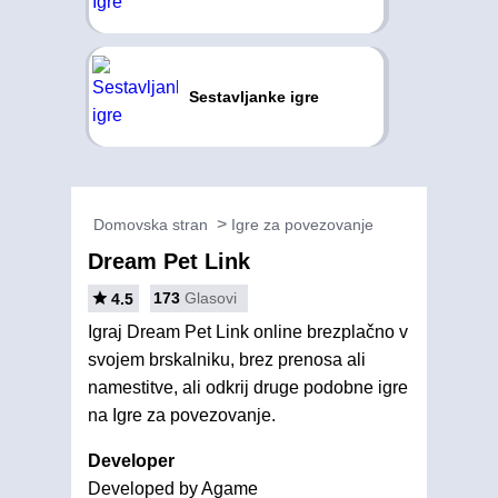
Sestavljanke igre
Domovska stran
Igre za povezovanje
Dream Pet Link
173
Glasovi
4.5
Igraj Dream Pet Link online brezplačno v
svojem brskalniku, brez prenosa ali
namestitve, ali odkrij druge podobne igre
na Igre za povezovanje.
Developer
Developed by Agame