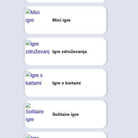
Mini igre
Igre združevanja
Igre s kartami
Solitaire igre