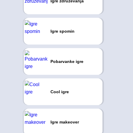
Igre združevanja
Igre spomin
Pobarvanke igre
Cool igre
Igre makeover