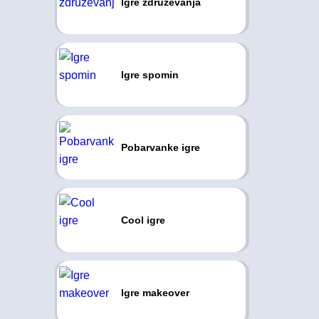
Igre združevanja
Igre spomin
Pobarvanke igre
Cool igre
Igre makeover