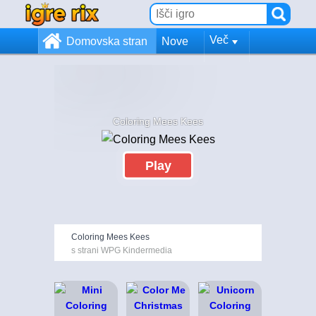
Več
Domovska stran
Nove
Coloring Mees Kees
Play
Coloring Mees Kees
s strani WPG Kindermedia