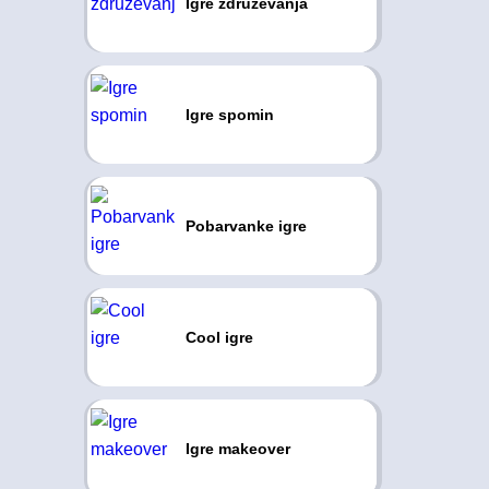
Igre združevanja
Igre spomin
Pobarvanke igre
Cool igre
Igre makeover