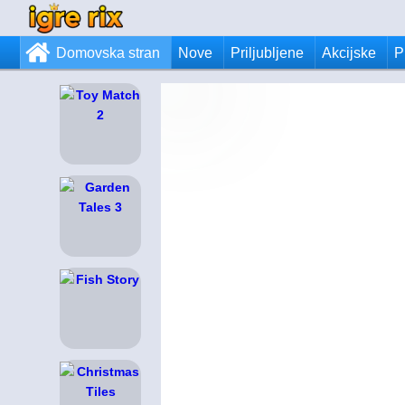
Domovska stran
Nove
Priljubljene
Akcijske
P