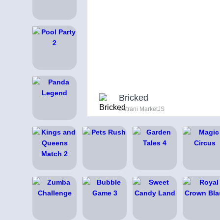
Bricked
s strani MarketJS