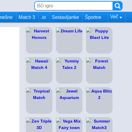
Več
mešne
Match 3
.io
Sestavljanke
Športne