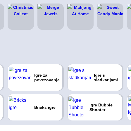
Igre za
Igre s
povezovanje
sladkarijami
Igre Bubble
Bricks igre
Shooter