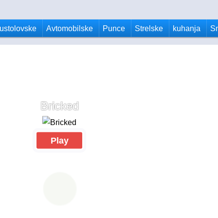
ustolovske
Avtomobilske
Punce
Strelske
kuhanja
S
Bricked
Play