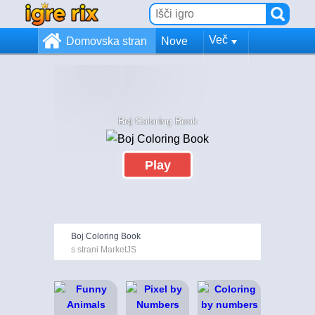
Več
Domovska stran
Nove
Boj Coloring Book
Play
Boj Coloring Book
s strani MarketJS