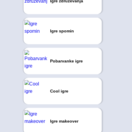
Igre združevanja
Igre spomin
Pobarvanke igre
Cool igre
Igre makeover