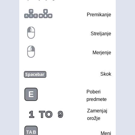
W
Premikanje
A
S
D
Streljanje
Merjenje
Spacebar
Skok
Poberi
E
predmete
Zamenjaj
1
TO
9
orožje
TAB
Meni