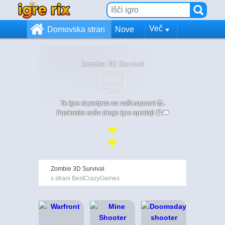
Več
Domovska stran
Nove
Zombie 3D Survival
Te igre ni podprta na vaši napravi 😞.
Poskusite naše druge igre spodaj! 😄🎮
Zombie 3D Survival
s strani BestCrazyGames