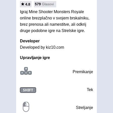
579
Glasovi
4.8
Igraj Mine Shooter Monsters Royale
online brezplačno v svojem brskalniku,
brez prenosa ali namestitve, ali odkrij
druge podobne igre na Strelske igre.
Developer
Developed by kiz10.com
Upravljanje igre
W
Premikanje
A
S
D
SHIFT
Tek
Streljanje