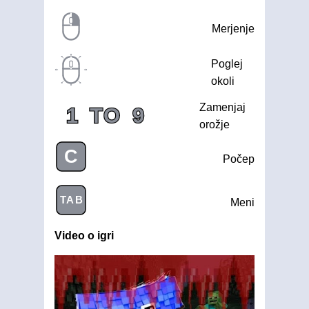
Merjenje
Poglej
okoli
Zamenjaj
1
TO
9
orožje
C
Počep
TAB
Meni
Video o igri