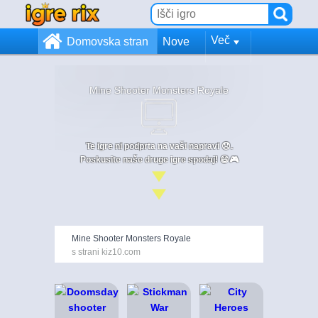
Več
Domovska stran
Nove
Mine Shooter Monsters Royale
Te igre ni podprta na vaši napravi 😞.
Poskusite naše druge igre spodaj! 😄🎮
Mine Shooter Monsters Royale
s strani kiz10.com