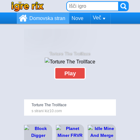
Več
Domovska stran
Nove
Torture The Trollface
Play
Torture The Trollface
s strani kiz10.com