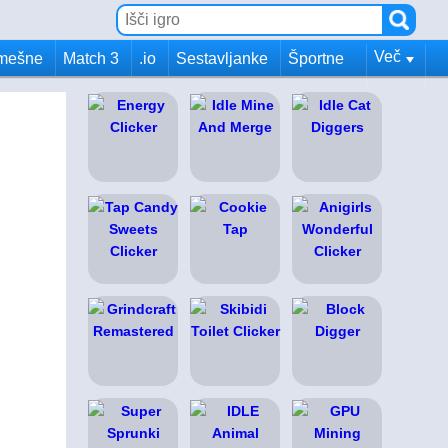
Več
mešne
Match 3
.io
Sestavljanke
Športne