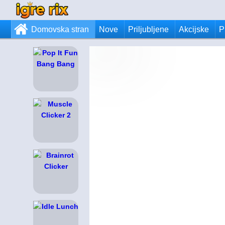
Domovska stran
Nove
Priljubljene
Akcijske
P