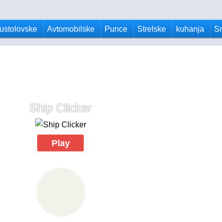
ustolovske
Avtomobilske
Punce
Strelske
kuhanja
S
Ship Clicker
Play