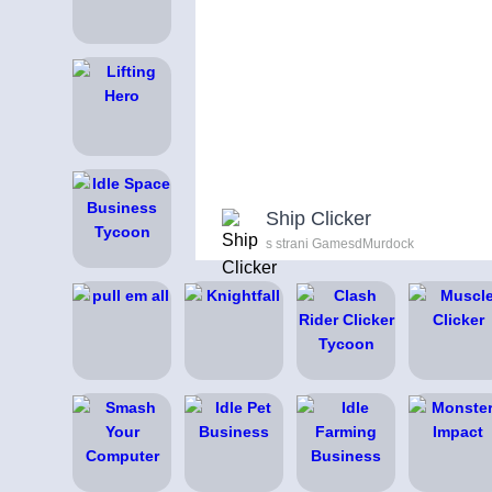
Ship Clicker
s strani GamesdMurdock