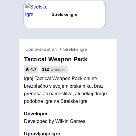
Strelske igre
Domovska stran
Strelske igre
Tactical Weapon Pack
312
Glasovi
4.7
Igraj Tactical Weapon Pack online
brezplačno v svojem brskalniku, brez
prenosa ali namestitve, ali odkrij druge
podobne igre na Strelske igre.
Developer
Developed by Wilkin Games
Upravljanje igre