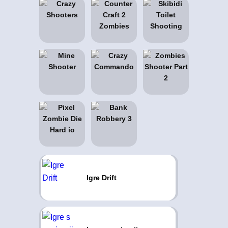
Igre Drift