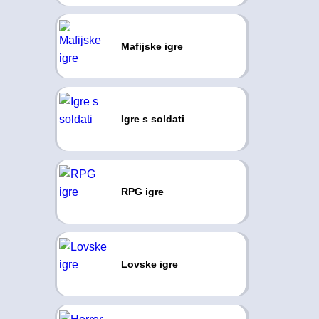
Mafijske igre
Igre s soldati
RPG igre
Lovske igre