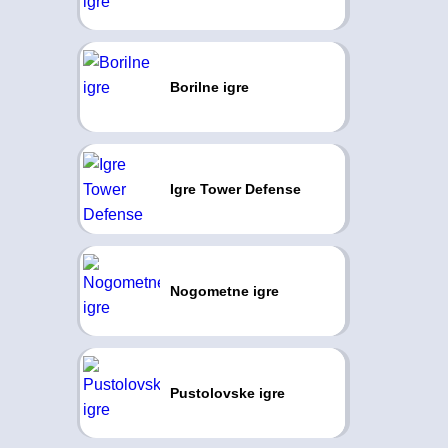
Borilne igre
Igre Tower Defense
Nogometne igre
Pustolovske igre