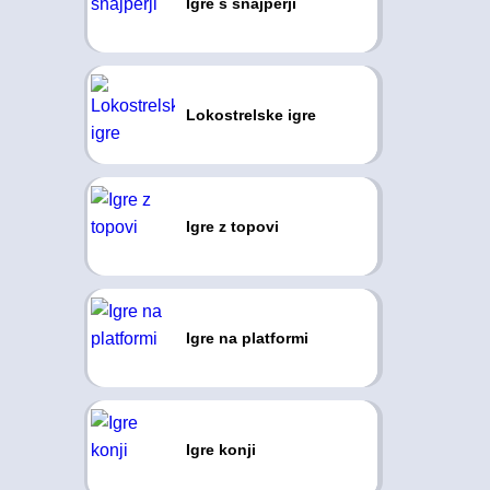
Igre s snajperji
Lokostrelske igre
Igre z topovi
Igre na platformi
Igre konji