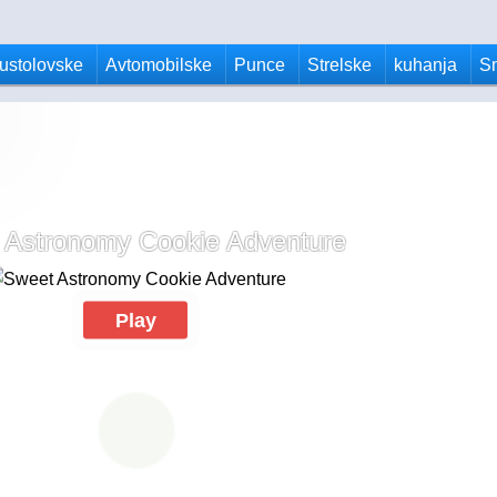
ustolovske
Avtomobilske
Punce
Strelske
kuhanja
S
 Astronomy Cookie Adventure
Play