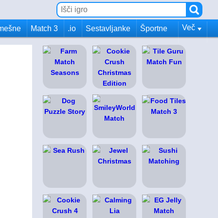
Več
mešne
Match 3
.io
Sestavljanke
Športne