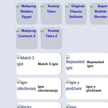
Bejeweled
Match 3 igre
igre
Igre
Igre s
združevanja
ploščami