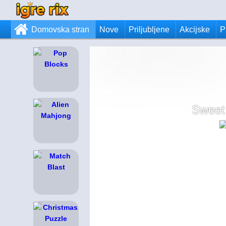
Domovska stran
Nove
Priljubljene
Akcijske
P
Sweet