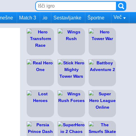
Več
mešne
Match 3
.io
Sestavljanke
Športne