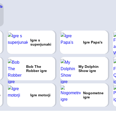
Igre s
Igre Papa's
superjunaki
Bob The
My Dolphin
Robber igre
Show igre
Nogometne
e
Igre motorji
igre