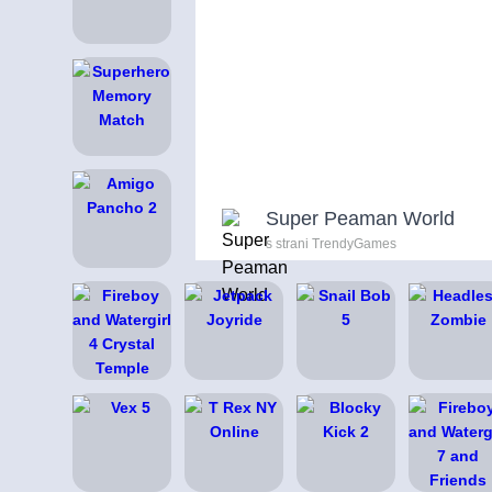
Super Peaman World
s strani TrendyGames