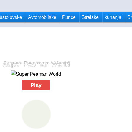
ustolovske
Avtomobilske
Punce
Strelske
kuhanja
S
Super Peaman World
Play