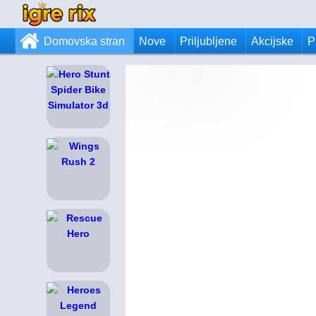
Domovska stran
Nove
Priljubljene
Akcijske
P