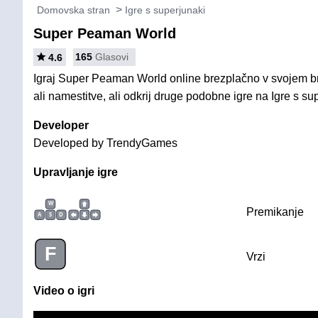
Domovska stran
Igre s superjunaki
Super Peaman World
165
Glasovi
4.6
Igraj Super Peaman World online brezplačno v svojem br
ali namestitve, ali odkrij druge podobne igre na Igre s su
Developer
Developed by TrendyGames
Upravljanje igre
W
Premikanje
A
S
D
F
Vrzi
Video o igri