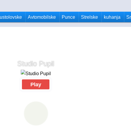
ustolovske
Avtomobilske
Punce
Strelske
kuhanja
S
Studio Pupil
Play