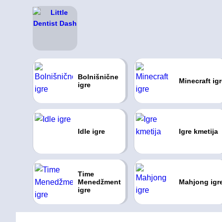
Bolnišnične
Minecraft ig
igre
Idle igre
Igre kmetija
Time
Menedžment
Mahjong igr
igre