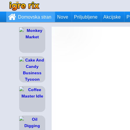
Domovska stran
Nove
Priljubljene
Akcijske
P