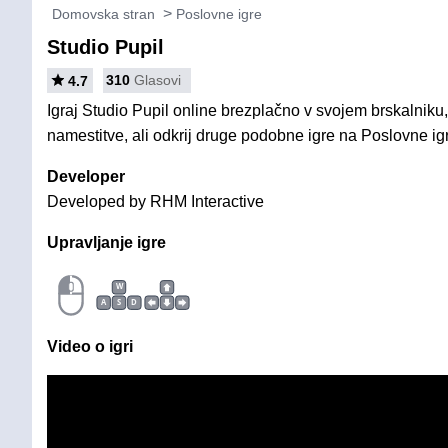
Domovska stran
Poslovne igre
Studio Pupil
310
Glasovi
4.7
Igraj Studio Pupil online brezplačno v svojem brskalniku,
namestitve, ali odkrij druge podobne igre na Poslovne ig
Developer
Developed by RHM Interactive
Upravljanje igre
W
A
S
D
Video o igri