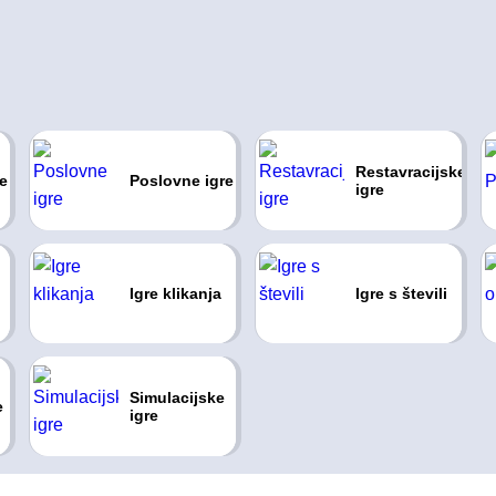
Restavracijske
re
Poslovne igre
igre
Igre klikanja
Igre s števili
Simulacijske
e
igre