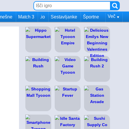
Več
mešne
Match 3
.io
Sestavljanke
Športne