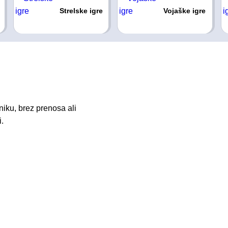
Strelske igre
Vojaške igre
iku, brez prenosa ali
i.