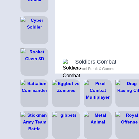
Soldiers Combat
s strani Freak X Games