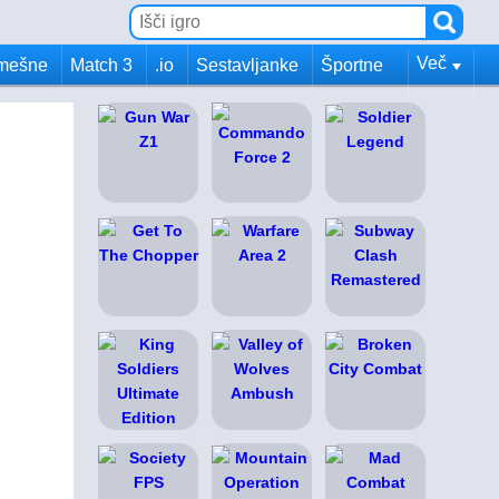
Več
mešne
Match 3
.io
Sestavljanke
Športne