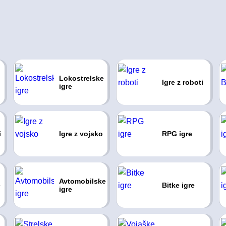
Lokostrelske
Igre z roboti
igre
i
Igre z vojsko
RPG igre
Avtomobilske
e
Bitke igre
igre