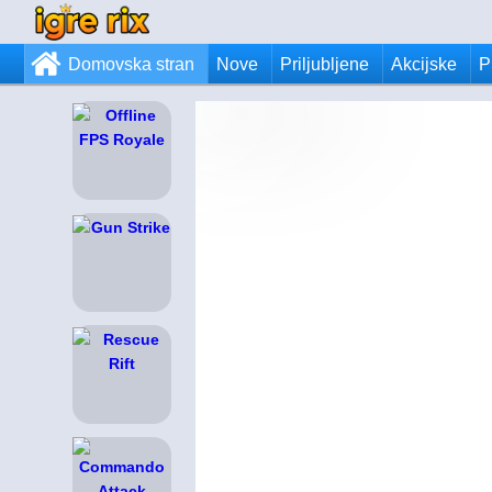
Domovska stran
Nove
Priljubljene
Akcijske
P