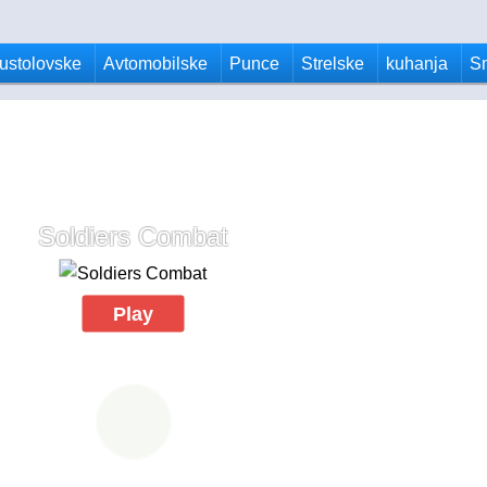
ustolovske
Avtomobilske
Punce
Strelske
kuhanja
S
Soldiers Combat
Play