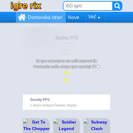
Več
Domovska stran
Nove
Society FPS
Te igre ni podprta na vaši napravi 😞.
Poskusite naše druge igre spodaj! 😄🎮
Society FPS
s strani Instant Games Studio