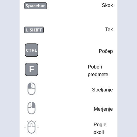
Spacebar
Skok
L SHIFT
Tek
CTRL
Počep
Poberi
F
predmete
Streljanje
Merjenje
Poglej
okoli