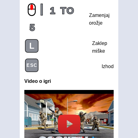
|
1
TO
Zamenjaj
orožje
5
Zaklep
L
miške
ESC
Izhod
Video o igri