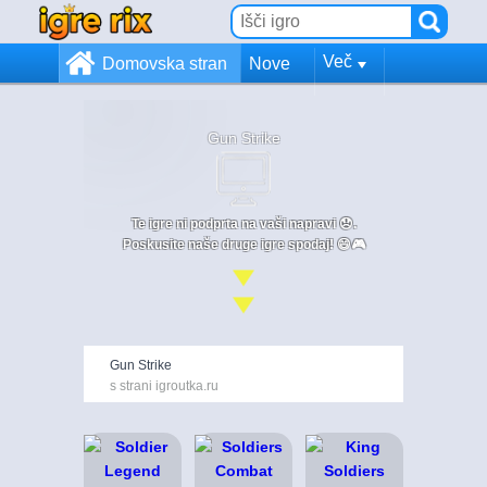
Več
Domovska stran
Nove
Gun Strike
Te igre ni podprta na vaši napravi 😞.
Poskusite naše druge igre spodaj! 😄🎮
Gun Strike
s strani igroutka.ru