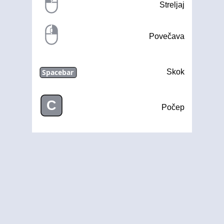
Streljaj
Povečava
Spacebar
Skok
C
Počep