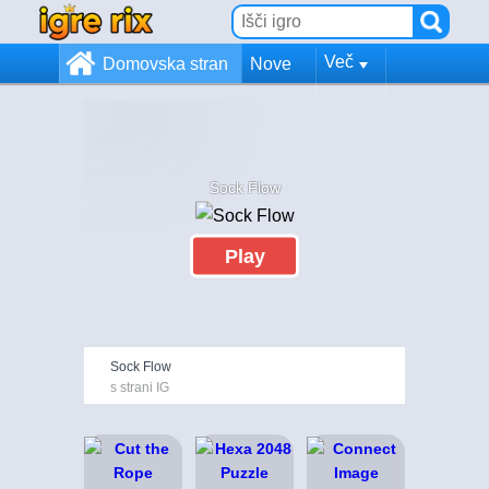
Več
Domovska stran
Nove
Sock Flow
Play
Sock Flow
s strani IG