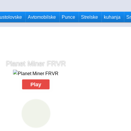
ustolovske
Avtomobilske
Punce
Strelske
kuhanja
S
Planet Miner FRVR
Play