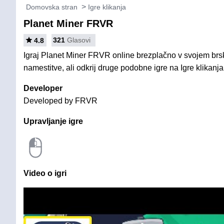
Domovska stran
Igre klikanja
Planet Miner FRVR
321
Glasovi
4.8
Igraj Planet Miner FRVR online brezplačno v svojem brsk
namestitve, ali odkrij druge podobne igre na Igre klikanja
Developer
Developed by FRVR
Upravljanje igre
Video o igri