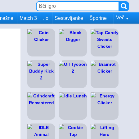
Več
mešne
Match 3
.io
Sestavljanke
Športne