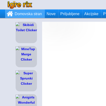
Domovska stran
Nove
Priljubljene
Akcijske
P