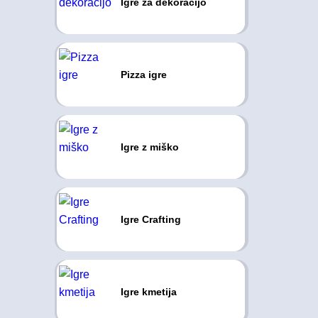
Igre za dekoracijo
Pizza igre
Igre z miško
Igre Crafting
Igre kmetija