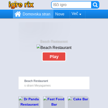
Več
Domovska stran
Nove
Beach Restaurant
Play
Beach Restaurant
s strani Meyagames