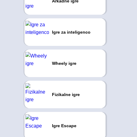
Arkadne igre
Igre za inteligenco
Wheely igre
Fizikalne igre
Igre Escape