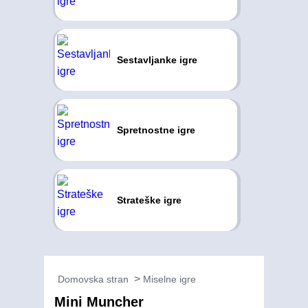
Sestavljanke igre
Spretnostne igre
Strateške igre
Domovska stran
Miselne igre
Mini Muncher