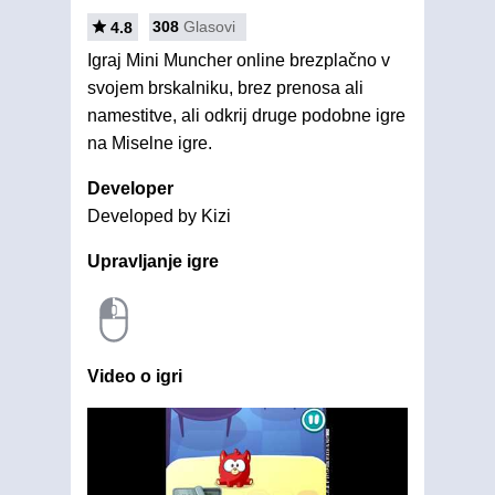
308
Glasovi
4.8
Igraj Mini Muncher online brezplačno v
svojem brskalniku, brez prenosa ali
namestitve, ali odkrij druge podobne igre
na Miselne igre.
Developer
Developed by Kizi
Upravljanje igre
Video o igri