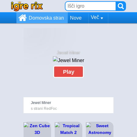
Več
Domovska stran
Nove
Jewel Miner
Play
Jewel Miner
s strani RedFoc