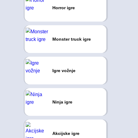
Horror igre
Monster truck igre
Igre vožnje
Ninja igre
Akcijske igre