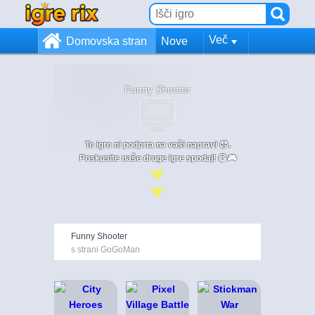
Več
Domovska stran
Nove
Funny Shooter
Te igre ni podprta na vaši napravi 😞.
Poskusite naše druge igre spodaj! 😄🎮
Funny Shooter
s strani GoGoMan