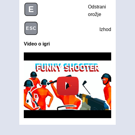
Odstrani
E
orožje
ESC
Izhod
Video o igri