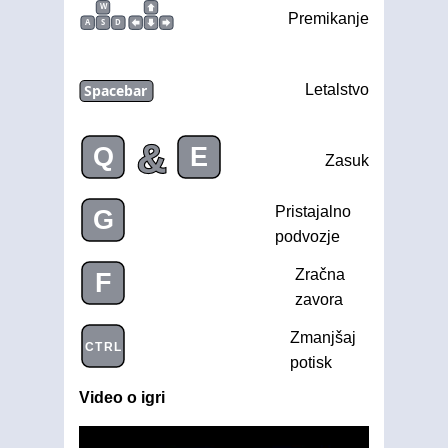
W
Premikanje
A
S
D
Spacebar
Letalstvo
&
Q
E
Zasuk
Pristajalno
G
podvozje
Zračna
F
zavora
Zmanjšaj
CTRL
potisk
Video o igri