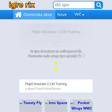
Več
Domovska stran
Nove
Flight Simulator C130 Training
Te igre ni podprta na vaši napravi 😞.
Poskusite naše druge igre spodaj! 😄🎮
Flight Simulator C130 Training
s strani FreeOnlineGames