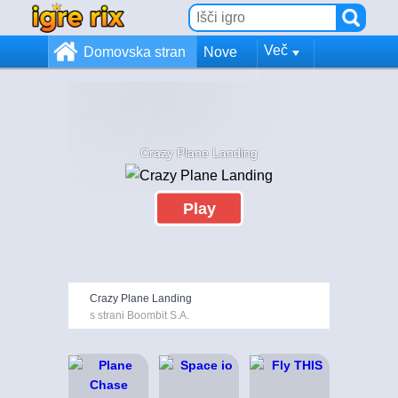
Več
Domovska stran
Nove
Crazy Plane Landing
Play
Crazy Plane Landing
s strani Boombit S.A.