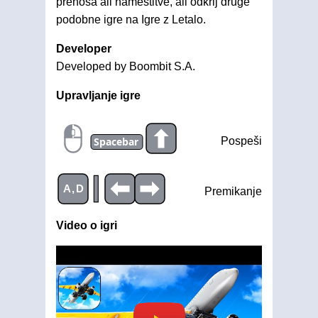
prenosa ali namestitve, ali odkrij druge
podobne igre na Igre z Letalo.
Developer
Developed by Boombit S.A.
Upravljanje igre
Spacebar
Pospeši
|
A,D
Premikanje
Video o igri