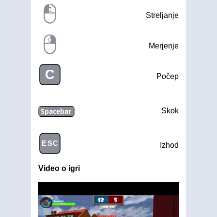
Streljanje
Merjenje
C
Počep
Spacebar
Skok
ESC
Izhod
Video o igri