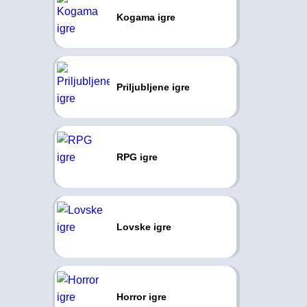
Kogama igre
Priljubljene igre
RPG igre
Lovske igre
Horror igre