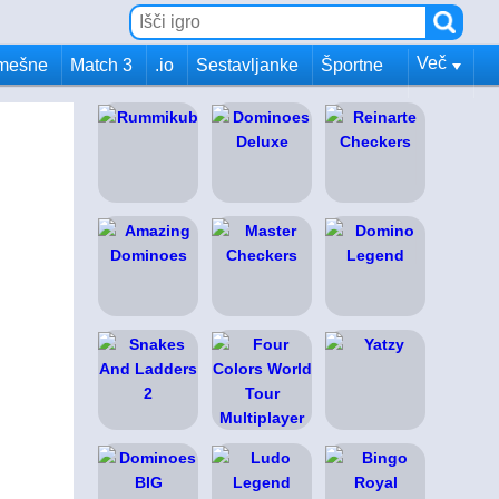
Več
mešne
Match 3
.io
Sestavljanke
Športne