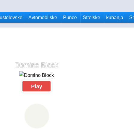
ustolovske
Avtomobilske
Punce
Strelske
kuhanja
S
Domino Block
Play