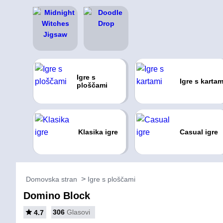
Igre s
Igre s kartam
ploščami
Klasika igre
Casual igre
Domovska stran
Igre s ploščami
Domino Block
306
Glasovi
4.7