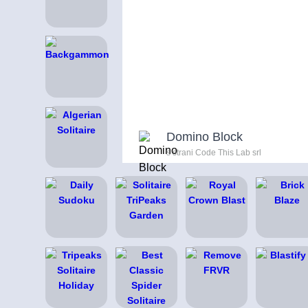
Domino Block
s strani Code This Lab srl