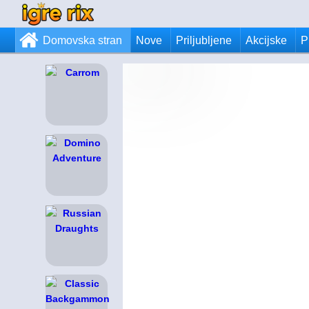
Domovska stran
Nove
Priljubljene
Akcijske
P