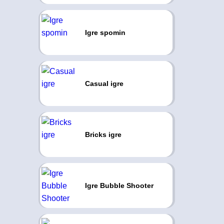
Igre spomin
Casual igre
Bricks igre
Igre Bubble Shooter