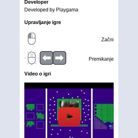
Developer
Developed by Playgama
Upravljanje igre
Začni
Premikanje
Video o igri