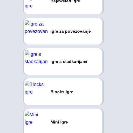
Bejeweled igre
Igre za povezovanje
Igre s sladkarijami
Blocks igre
Mini igre