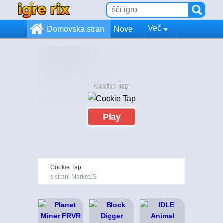
Več
Domovska stran
Nove
Cookie Tap
Play
Cookie Tap
s strani MarketJS