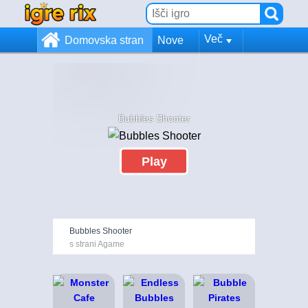
Več
Domovska stran
Nove
Bubbles Shooter
Play
Bubbles Shooter
s strani Agame