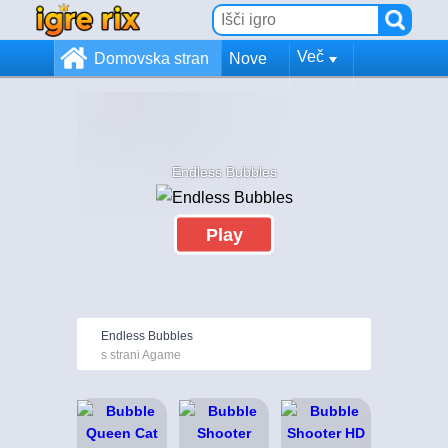
Več
Domovska stran
Nove
Endless Bubbles
Play
Endless Bubbles
s strani Agame