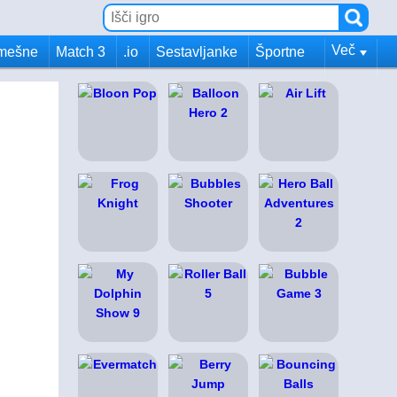
Več
mešne
Match 3
.io
Sestavljanke
Športne