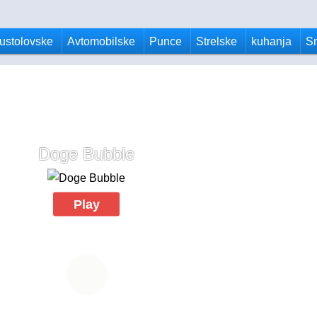
ustolovske
Avtomobilske
Punce
Strelske
kuhanja
S
Doge Bubble
Play