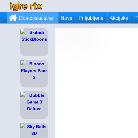
Domovska stran
Nove
Priljubljene
Akcijske
P