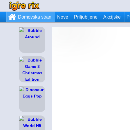
Domovska stran
Nove
Priljubljene
Akcijske
P