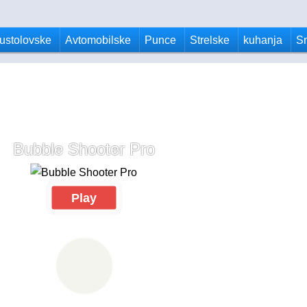
ustolovske
Avtomobilske
Punce
Strelske
kuhanja
S
Bubble Shooter Pro
Play