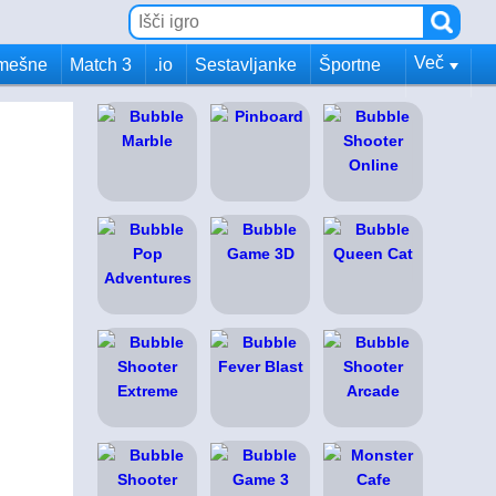
Več
mešne
Match 3
.io
Sestavljanke
Športne