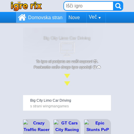
Več
Domovska stran
Nove
Big City Limo Car Driving
Te igre ni podprta na vaši napravi 😞.
Poskusite naše druge igre spodaj! 😄🎮
Big City Limo Car Driving
s strani wingmangames