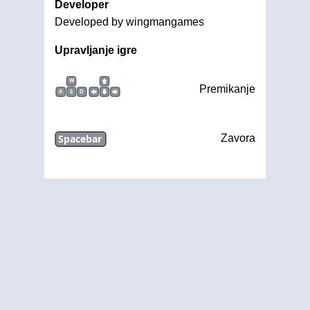
Developer
Developed by wingmangames
Upravljanje igre
W
Premikanje
A
S
D
Spacebar
Zavora