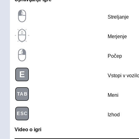
Streljanje
Merjenje
Počep
E
Vstopi v vozil
TAB
Meni
ESC
Izhod
Video o igri