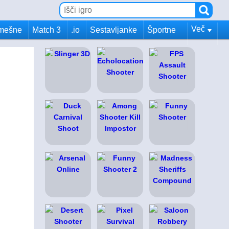
Več
mešne
Match 3
.io
Sestavljanke
Športne