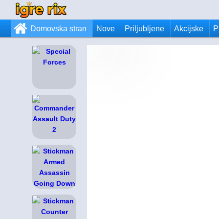
Domovska stran
Nove
Priljubljene
Akcijske
P