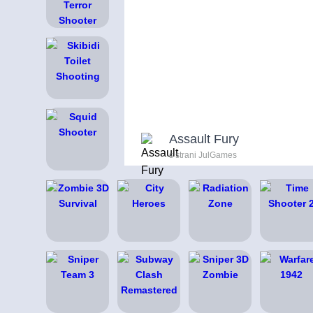
Assault Fury
s strani JulGames