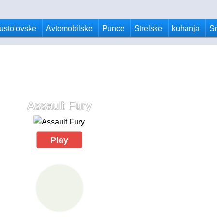
ustolovske
Avtomobilske
Punce
Strelske
kuhanja
S
Assault Fury
Play