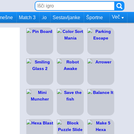
Več
mešne
Match 3
.io
Sestavljanke
Športne