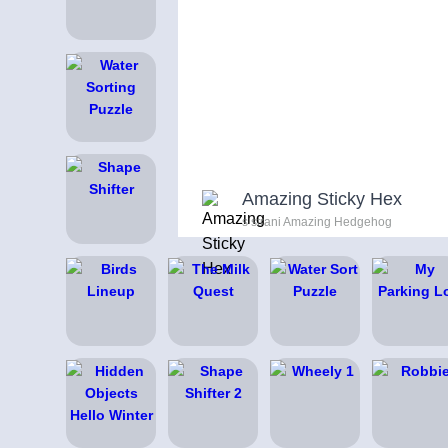
Amazing Sticky Hex
s strani Amazing Hedgehog