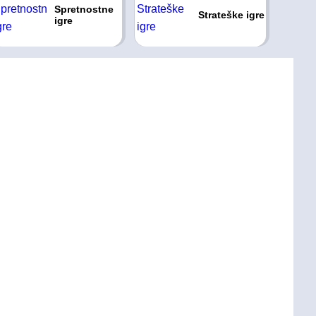
Spretnostne
Strateške igre
igre