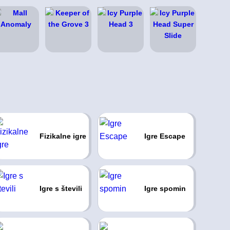
Fizikalne igre
Igre Escape
Igre s števili
Igre spomin