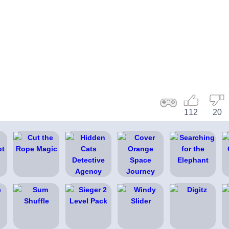
112
20