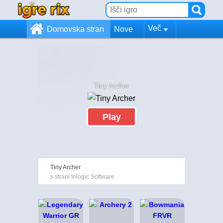
Več
Domovska stran
Nove
Tiny Archer
Play
Tiny Archer
s strani Inlogic Software